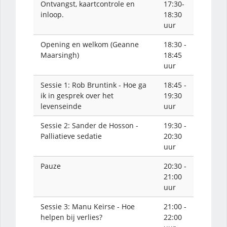
Ontvangst, kaartcontrole en
17:30-
inloop.
18:30
uur
Opening en welkom (Geanne
18:30 -
Maarsingh)
18:45
uur
Sessie 1: Rob Bruntink - Hoe ga
18:45 -
ik in gesprek over het
19:30
levenseinde
uur
Sessie 2: Sander de Hosson -
19:30 -
Palliatieve sedatie
20:30
uur
Pauze
20:30 -
21:00
uur
Sessie 3: Manu Keirse - Hoe
21:00 -
helpen bij verlies?
22:00